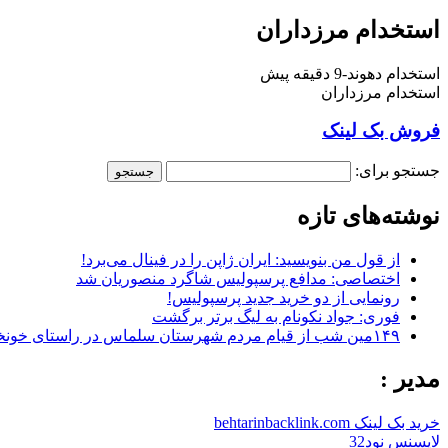
استخدام مرزداران
استخدام دهوند-9 دقیقه پیش
استخدام مرزداران
فروش بک لینک
جستجو برای:
نوشته‌های تازه
از قول من بنویسید: ایران ژاپن را در فینال می‌برد!
اختصاصی: مدافع پرسپولیس شاگرد منصوریان شد
رونمایی از دو خرید جدید پرسپولیس!
فوری: جواد نکونام به لیگ برتر برگشت
۱۴۹مین شب از قیام مردم شهرستان سلماس در راستای خونخواهی رهبر شهید + تصاویر
مدیر :
خرید بک لینک behtarinbacklink.com
لایسنس نود32