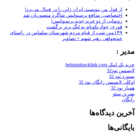
از قول من بنویسید: ایران ژاپن را در فینال می‌برد!
اختصاصی: مدافع پرسپولیس شاگرد منصوریان شد
رونمایی از دو خرید جدید پرسپولیس!
فوری: جواد نکونام به لیگ برتر برگشت
۱۴۹مین شب از قیام مردم شهرستان سلماس در راستای
خونخواهی رهبر شهید + تصاویر
مدیر :
خرید بک لینک behtarinbacklink.com
لایسنس نود32
پسورد نود 32
اوکلی لایسنس رایگان نود 32
همیار نود 32
بهترین سئو
رایگان
آخرین دیدگاه‌ها
بایگانی‌ها