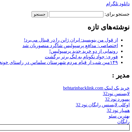
دانلود تلگرام
جستجو برای:
نوشته‌های تازه
از قول من بنویسید: ایران ژاپن را در فینال می‌برد!
اختصاصی: مدافع پرسپولیس شاگرد منصوریان شد
رونمایی از دو خرید جدید پرسپولیس!
فوری: جواد نکونام به لیگ برتر برگشت
۱۴۹مین شب از قیام مردم شهرستان سلماس در راستای خونخواهی رهبر شهید + تصاویر
مدیر :
خرید بک لینک behtarinbacklink.com
لایسنس نود32
پسورد نود 32
اوکلی لایسنس رایگان نود 32
همیار نود 32
بهترین سئو
رایگان