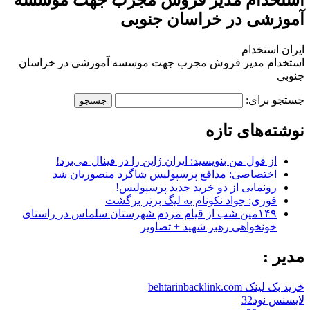
آموزشی در خراسان جنوبی
ایران استخدام
استخدام مدیر فروش مجرب جهت موسسه آموزشی در خراسان
جنوبی
جستجو برای:
نوشته‌های تازه
از قول من بنویسید: ایران ژاپن را در فینال می‌برد!
اختصاصی: مدافع پرسپولیس شاگرد منصوریان شد
رونمایی از دو خرید جدید پرسپولیس!
فوری: جواد نکونام به لیگ برتر برگشت
۱۴۹مین شب از قیام مردم شهرستان سلماس در راستای
خونخواهی رهبر شهید + تصاویر
مدیر :
خرید بک لینک behtarinbacklink.com
لایسنس نود32