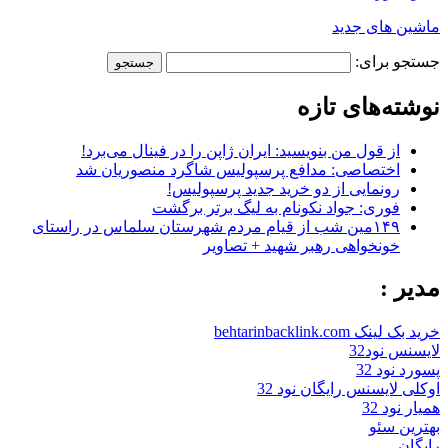
ماشین های جدید
جستجو برای:
نوشته‌های تازه
از قول من بنویسید: ایران ژاپن را در فینال می‌برد!
اختصاصی: مدافع پرسپولیس شاگرد منصوریان شد
رونمایی از دو خرید جدید پرسپولیس!
فوری: جواد نکونام به لیگ برتر برگشت
۱۴۹مین شب از قیام مردم شهرستان سلماس در راستای
خونخواهی رهبر شهید + تصاویر
مدیر :
خرید بک لینک behtarinbacklink.com
لایسنس نود32
پسورد نود 32
اوکلی لایسنس رایگان نود 32
همیار نود 32
بهترین سئو
رایگان