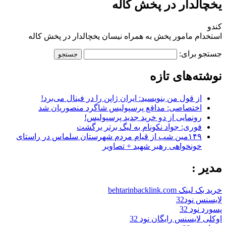
یخچالدار در پخش کاله
کندو
استخدام مامور پخش به همراه نیسان یخچالدار در پخش کاله
جستجو برای:
نوشته‌های تازه
از قول من بنویسید: ایران ژاپن را در فینال می‌برد!
اختصاصی: مدافع پرسپولیس شاگرد منصوریان شد
رونمایی از دو خرید جدید پرسپولیس!
فوری: جواد نکونام به لیگ برتر برگشت
۱۴۹مین شب از قیام مردم شهرستان سلماس در راستای
خونخواهی رهبر شهید + تصاویر
مدیر :
خرید بک لینک behtarinbacklink.com
لایسنس نود32
پسورد نود 32
اوکلی لایسنس رایگان نود 32