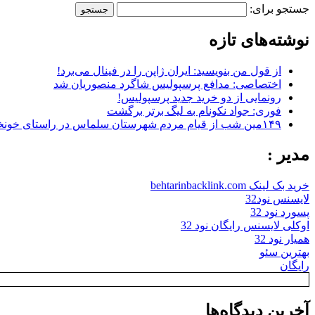
جستجو برای:
نوشته‌های تازه
از قول من بنویسید: ایران ژاپن را در فینال می‌برد!
اختصاصی: مدافع پرسپولیس شاگرد منصوریان شد
رونمایی از دو خرید جدید پرسپولیس!
فوری: جواد نکونام به لیگ برتر برگشت
۱۴۹مین شب از قیام مردم شهرستان سلماس در راستای خونخواهی رهبر شهید + تصاویر
مدیر :
خرید بک لینک behtarinbacklink.com
لایسنس نود32
پسورد نود 32
اوکلی لایسنس رایگان نود 32
همیار نود 32
بهترین سئو
رایگان
آخرین دیدگاه‌ها