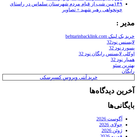
۱۴۹مین شب از قیام مردم شهرستان سلماس در راستای
خونخواهی رهبر شهید + تصاویر
مدیر :
خرید بک لینک behtarinbacklink.com
لایسنس نود32
پسورد نود 32
اوکلی لایسنس رایگان نود 32
همیار نود 32
بهترین سئو
رایگان
خرید آنتی ویروس کسپرسکی
آخرین دیدگاه‌ها
بایگانی‌ها
آگوست 2026
جولای 2026
ژوئن 2026
فوریه 2026