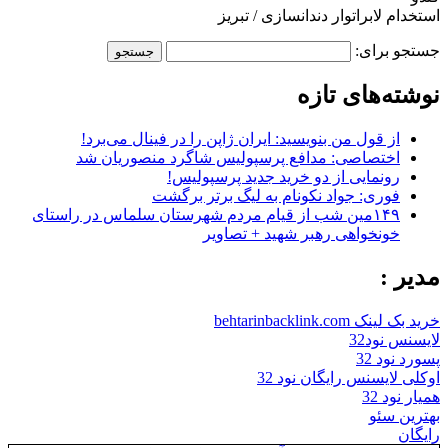
استخدام لابراتوار دندانسازی / تبریز
جستجو برای:
نوشته‌های تازه
از قول من بنویسید: ایران ژاپن را در فینال می‌برد!
اختصاصی: مدافع پرسپولیس شاگرد منصوریان شد
رونمایی از دو خرید جدید پرسپولیس!
فوری: جواد نکونام به لیگ برتر برگشت
۱۴۹مین شب از قیام مردم شهرستان سلماس در راستای
خونخواهی رهبر شهید + تصاویر
مدیر :
خرید بک لینک behtarinbacklink.com
لایسنس نود32
پسورد نود 32
اوکلی لایسنس رایگان نود 32
همیار نود 32
بهترین سئو
رایگان