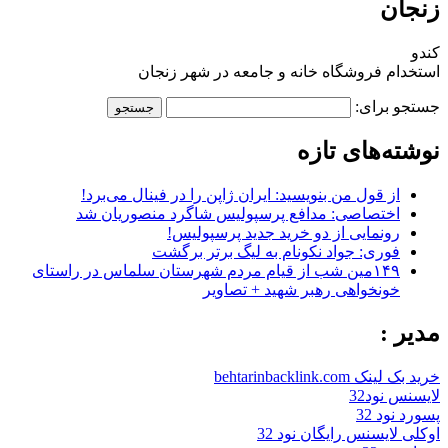
زنجان
کندو
استخدام فروشگاه خانه و جامعه در شهر زنجان
جستجو برای:
نوشته‌های تازه
از قول من بنویسید: ایران ژاپن را در فینال می‌برد!
اختصاصی: مدافع پرسپولیس شاگرد منصوریان شد
رونمایی از دو خرید جدید پرسپولیس!
فوری: جواد نکونام به لیگ برتر برگشت
۱۴۹مین شب از قیام مردم شهرستان سلماس در راستای
خونخواهی رهبر شهید + تصاویر
مدیر :
خرید بک لینک behtarinbacklink.com
لایسنس نود32
پسورد نود 32
اوکلی لایسنس رایگان نود 32