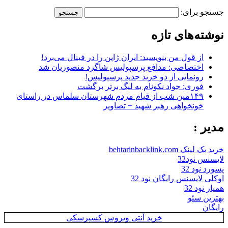
جستجو برای:
نوشته‌های تازه
از قول من بنویسید: ایران ژاپن را در فینال می‌برد!
اختصاصی: مدافع پرسپولیس شاگرد منصوریان شد
رونمایی از دو خرید جدید پرسپولیس!
فوری: جواد نکونام به لیگ برتر برگشت
۱۴۹مین شب از قیام مردم شهرستان سلماس در راستای
خونخواهی رهبر شهید + تصاویر
مدیر :
خرید بک لینک behtarinbacklink.com
لایسنس نود32
پسورد نود 32
اوکلی لایسنس رایگان نود 32
همیار نود 32
بهترین سئو
رایگان
خرید آنتی ویروس کسپرسکی