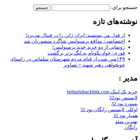
جستجو برای:
نوشته‌های تازه
از قول من بنویسید: ایران ژاپن را در فینال می‌برد!
اختصاصی: مدافع پرسپولیس شاگرد منصوریان شد
رونمایی از دو خرید جدید پرسپولیس!
فوری: جواد نکونام به لیگ برتر برگشت
۱۴۹مین شب از قیام مردم شهرستان سلماس در راستای
خونخواهی رهبر شهید + تصاویر
مدیر :
خرید بک لینک behtarinbacklink.com
لایسنس نود32
پسورد نود 32
اوکلی لایسنس رایگان نود 32
همیار نود 32
بهترین سئو
رایگان