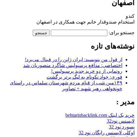
اصفهان
کندو
استخدام صندوقدار خانم جهت همکاری در اصفهان
جستجو برای:
نوشته‌های تازه
از قول من بنویسید: ایران ژاپن را در فینال می‌برد!
اختصاصی: مدافع پرسپولیس شاگرد منصوریان شد
رونمایی از دو خرید جدید پرسپولیس!
فوری: جواد نکونام به لیگ برتر برگشت
۱۴۹مین شب از قیام مردم شهرستان سلماس در راستای
خونخواهی رهبر شهید + تصاویر
مدیر :
خرید بک لینک behtarinbacklink.com
لایسنس نود32
پسورد نود 32
اوکلی لایسنس رایگان نود 32