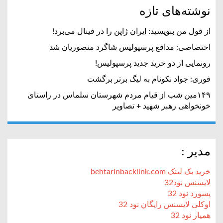
نوشته‌های تازه
از قول من بنویسید: ایران ژاپن را در فینال می‌برد!
اختصاصی: مدافع پرسپولیس شاگرد منصوریان شد
رونمایی از دو خرید جدید پرسپولیس!
فوری: جواد نکونام به لیگ برتر برگشت
۱۴۹مین شب از قیام مردم شهرستان سلماس در راستای
خونخواهی رهبر شهید + تصاویر
مدیر :
خرید بک لینک behtarinbacklink.com
لایسنس نود32
پسورد نود 32
اوکلی لایسنس رایگان نود 32
همیار نود 32