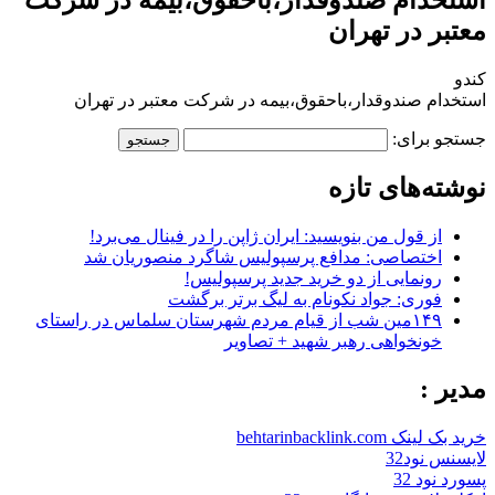
معتبر در تهران
کندو
استخدام صندوقدار،باحقوق،بیمه در شرکت معتبر در تهران
جستجو برای:
نوشته‌های تازه
از قول من بنویسید: ایران ژاپن را در فینال می‌برد!
اختصاصی: مدافع پرسپولیس شاگرد منصوریان شد
رونمایی از دو خرید جدید پرسپولیس!
فوری: جواد نکونام به لیگ برتر برگشت
۱۴۹مین شب از قیام مردم شهرستان سلماس در راستای
خونخواهی رهبر شهید + تصاویر
مدیر :
خرید بک لینک behtarinbacklink.com
لایسنس نود32
پسورد نود 32