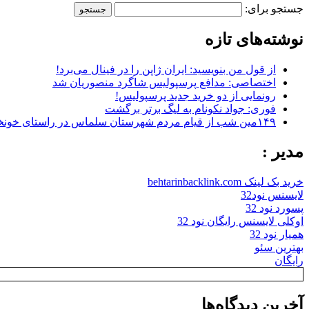
جستجو برای:
نوشته‌های تازه
از قول من بنویسید: ایران ژاپن را در فینال می‌برد!
اختصاصی: مدافع پرسپولیس شاگرد منصوریان شد
رونمایی از دو خرید جدید پرسپولیس!
فوری: جواد نکونام به لیگ برتر برگشت
۱۴۹مین شب از قیام مردم شهرستان سلماس در راستای خونخواهی رهبر شهید + تصاویر
مدیر :
خرید بک لینک behtarinbacklink.com
لایسنس نود32
پسورد نود 32
اوکلی لایسنس رایگان نود 32
همیار نود 32
بهترین سئو
رایگان
آخرین دیدگاه‌ها