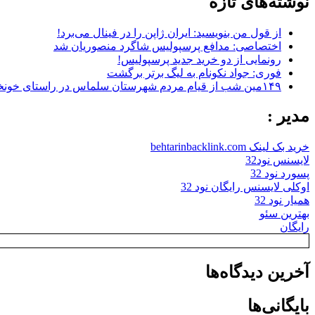
نوشته‌های تازه
از قول من بنویسید: ایران ژاپن را در فینال می‌برد!
اختصاصی: مدافع پرسپولیس شاگرد منصوریان شد
رونمایی از دو خرید جدید پرسپولیس!
فوری: جواد نکونام به لیگ برتر برگشت
۱۴۹مین شب از قیام مردم شهرستان سلماس در راستای خونخواهی رهبر شهید + تصاویر
مدیر :
خرید بک لینک behtarinbacklink.com
لایسنس نود32
پسورد نود 32
اوکلی لایسنس رایگان نود 32
همیار نود 32
بهترین سئو
رایگان
آخرین دیدگاه‌ها
بایگانی‌ها