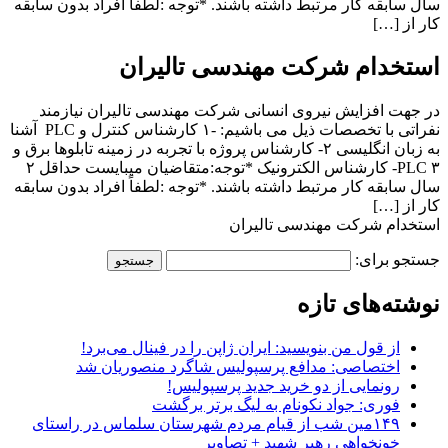
سال سابقه کار مرتبط داشته باشند. *توجه :لطفاً افراد بدون سابقه
کار از […]
استخدام شرکت مهندسی تالیران
در جهت افزایش نیروی انسانی شرکت مهندسی تالیران نیازمند
نفراتی با تخصصات ذیل می باشیم: -۱ کارشناس کنترل و PLC آشنا
به زبان انگلیسی ۲- کارشناس پروژه با تجربه در زمینه تابلوها برق و
PLC ۳- کارشناس الکترونیک *توجه:متقاضیان میبایست حداقل ۲
سال سابقه کار مرتبط داشته باشند. *توجه :لطفاً افراد بدون سابقه
کار از […]
استخدام شرکت مهندسی تالیران
جستجو برای:
نوشته‌های تازه
از قول من بنویسید: ایران ژاپن را در فینال می‌برد!
اختصاصی: مدافع پرسپولیس شاگرد منصوریان شد
رونمایی از دو خرید جدید پرسپولیس!
فوری: جواد نکونام به لیگ برتر برگشت
۱۴۹مین شب از قیام مردم شهرستان سلماس در راستای
خونخواهی رهبر شهید + تصاویر