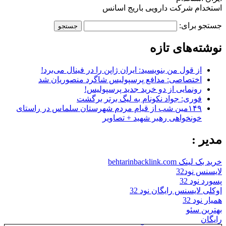
استخدام شرکت دارویی باریج اسانس
جستجو برای:
نوشته‌های تازه
از قول من بنویسید: ایران ژاپن را در فینال می‌برد!
اختصاصی: مدافع پرسپولیس شاگرد منصوریان شد
رونمایی از دو خرید جدید پرسپولیس!
فوری: جواد نکونام به لیگ برتر برگشت
۱۴۹مین شب از قیام مردم شهرستان سلماس در راستای
خونخواهی رهبر شهید + تصاویر
مدیر :
خرید بک لینک behtarinbacklink.com
لایسنس نود32
پسورد نود 32
اوکلی لایسنس رایگان نود 32
همیار نود 32
بهترین سئو
رایگان