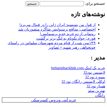
جستجو برای:
نوشته‌های تازه
از قول من بنویسید: ایران ژاپن را در فینال می‌برد!
اختصاصی: مدافع پرسپولیس شاگرد منصوریان شد
رونمایی از دو خرید جدید پرسپولیس!
فوری: جواد نکونام به لیگ برتر برگشت
۱۴۹مین شب از قیام مردم شهرستان سلماس در راستای
خونخواهی رهبر شهید + تصاویر
مدیر :
خرید بک لینک behtarinbacklink.com
لایسنس نود32
پسورد نود 32
اوکلی لایسنس رایگان نود 32
همیار نود 32
بهترین سئو
رایگان
خرید آنتی ویروس کسپرسکی