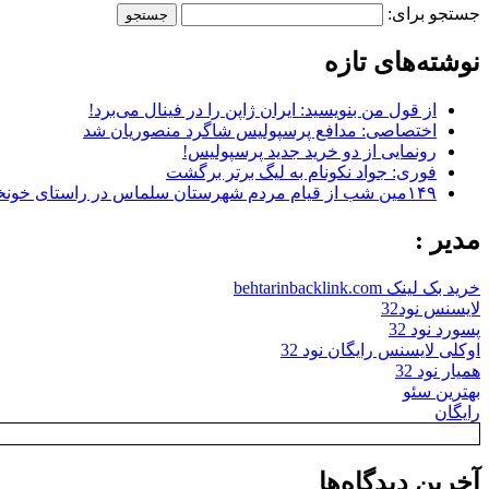
جستجو برای:
نوشته‌های تازه
از قول من بنویسید: ایران ژاپن را در فینال می‌برد!
اختصاصی: مدافع پرسپولیس شاگرد منصوریان شد
رونمایی از دو خرید جدید پرسپولیس!
فوری: جواد نکونام به لیگ برتر برگشت
۱۴۹مین شب از قیام مردم شهرستان سلماس در راستای خونخواهی رهبر شهید + تصاویر
مدیر :
خرید بک لینک behtarinbacklink.com
لایسنس نود32
پسورد نود 32
اوکلی لایسنس رایگان نود 32
همیار نود 32
بهترین سئو
رایگان
آخرین دیدگاه‌ها