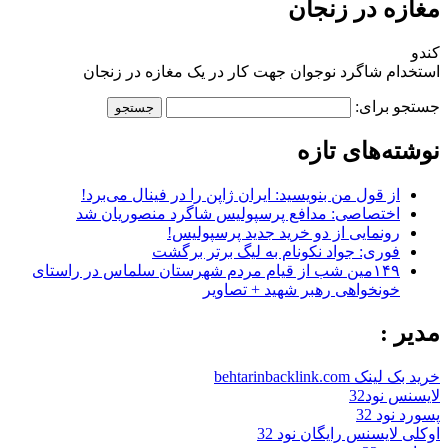
مغازه در زنجان
کندو
استخدام شاگرد نوجوان جهت کار در یک مغازه در زنجان
جستجو برای:
نوشته‌های تازه
از قول من بنویسید: ایران ژاپن را در فینال می‌برد!
اختصاصی: مدافع پرسپولیس شاگرد منصوریان شد
رونمایی از دو خرید جدید پرسپولیس!
فوری: جواد نکونام به لیگ برتر برگشت
۱۴۹مین شب از قیام مردم شهرستان سلماس در راستای
خونخواهی رهبر شهید + تصاویر
مدیر :
خرید بک لینک behtarinbacklink.com
لایسنس نود32
پسورد نود 32
اوکلی لایسنس رایگان نود 32