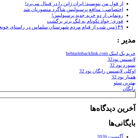
از قول من بنویسید: ایران ژاپن را در فینال می‌برد!
اختصاصی: مدافع پرسپولیس شاگرد منصوریان شد
رونمایی از دو خرید جدید پرسپولیس!
فوری: جواد نکونام به لیگ برتر برگشت
۱۴۹مین شب از قیام مردم شهرستان سلماس در راستای خونخواهی رهبر شهید + تصاویر
مدیر :
خرید بک لینک behtarinbacklink.com
لایسنس نود32
پسورد نود 32
اوکلی لایسنس رایگان نود 32
همیار نود 32
بهترین سئو
رایگان
آخرین دیدگاه‌ها
بایگانی‌ها
آگوست 2026