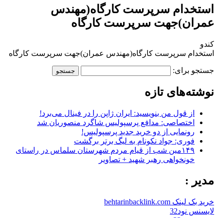
استخدام سرپرست کارگاه(مهندس
عمران)جهت سرپرست کارگاه
کندو
استخدام سرپرست کارگاه(مهندس عمران)جهت سرپرست کارگاه
جستجو برای:
نوشته‌های تازه
از قول من بنویسید: ایران ژاپن را در فینال می‌برد!
اختصاصی: مدافع پرسپولیس شاگرد منصوریان شد
رونمایی از دو خرید جدید پرسپولیس!
فوری: جواد نکونام به لیگ برتر برگشت
۱۴۹مین شب از قیام مردم شهرستان سلماس در راستای
خونخواهی رهبر شهید + تصاویر
مدیر :
خرید بک لینک behtarinbacklink.com
لایسنس نود32