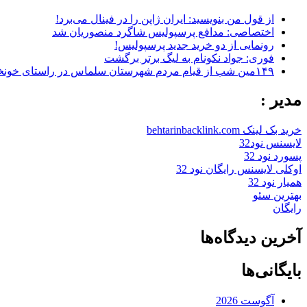
از قول من بنویسید: ایران ژاپن را در فینال می‌برد!
اختصاصی: مدافع پرسپولیس شاگرد منصوریان شد
رونمایی از دو خرید جدید پرسپولیس!
فوری: جواد نکونام به لیگ برتر برگشت
۱۴۹مین شب از قیام مردم شهرستان سلماس در راستای خونخواهی رهبر شهید + تصاویر
مدیر :
خرید بک لینک behtarinbacklink.com
لایسنس نود32
پسورد نود 32
اوکلی لایسنس رایگان نود 32
همیار نود 32
بهترین سئو
رایگان
آخرین دیدگاه‌ها
بایگانی‌ها
آگوست 2026