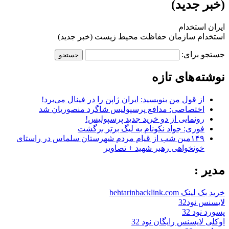
(خبر جدید)
ایران استخدام
استخدام سازمان حفاظت محیط زیست (خبر جدید)
جستجو برای:
نوشته‌های تازه
از قول من بنویسید: ایران ژاپن را در فینال می‌برد!
اختصاصی: مدافع پرسپولیس شاگرد منصوریان شد
رونمایی از دو خرید جدید پرسپولیس!
فوری: جواد نکونام به لیگ برتر برگشت
۱۴۹مین شب از قیام مردم شهرستان سلماس در راستای
خونخواهی رهبر شهید + تصاویر
مدیر :
خرید بک لینک behtarinbacklink.com
لایسنس نود32
پسورد نود 32
اوکلی لایسنس رایگان نود 32