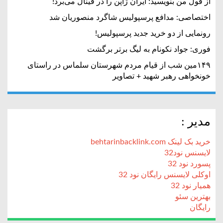
از قول من بنویسید: ایران ژاپن را در فینال می‌برد!
اختصاصی: مدافع پرسپولیس شاگرد منصوریان شد
رونمایی از دو خرید جدید پرسپولیس!
فوری: جواد نکونام به لیگ برتر برگشت
۱۴۹مین شب از قیام مردم شهرستان سلماس در راستای
خونخواهی رهبر شهید + تصاویر
مدیر :
خرید بک لینک behtarinbacklink.com
لایسنس نود32
پسورد نود 32
اوکلی لایسنس رایگان نود 32
همیار نود 32
بهترین سئو
رایگان