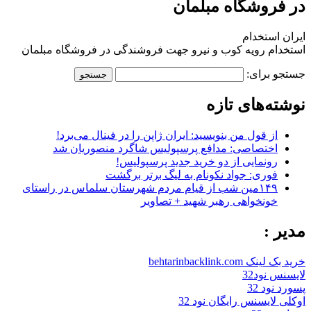
در فروشگاه مبلمان
ایران استخدام
استخدام رویه کوب و نیرو جهت فروشندگی در فروشگاه مبلمان
جستجو برای:
نوشته‌های تازه
از قول من بنویسید: ایران ژاپن را در فینال می‌برد!
اختصاصی: مدافع پرسپولیس شاگرد منصوریان شد
رونمایی از دو خرید جدید پرسپولیس!
فوری: جواد نکونام به لیگ برتر برگشت
۱۴۹مین شب از قیام مردم شهرستان سلماس در راستای
خونخواهی رهبر شهید + تصاویر
مدیر :
خرید بک لینک behtarinbacklink.com
لایسنس نود32
پسورد نود 32
اوکلی لایسنس رایگان نود 32