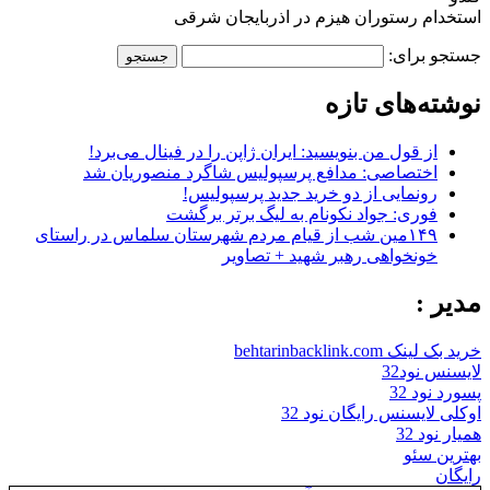
استخدام رستوران هیزم در اذربایجان شرقی
جستجو برای:
نوشته‌های تازه
از قول من بنویسید: ایران ژاپن را در فینال می‌برد!
اختصاصی: مدافع پرسپولیس شاگرد منصوریان شد
رونمایی از دو خرید جدید پرسپولیس!
فوری: جواد نکونام به لیگ برتر برگشت
۱۴۹مین شب از قیام مردم شهرستان سلماس در راستای
خونخواهی رهبر شهید + تصاویر
مدیر :
خرید بک لینک behtarinbacklink.com
لایسنس نود32
پسورد نود 32
اوکلی لایسنس رایگان نود 32
همیار نود 32
بهترین سئو
رایگان