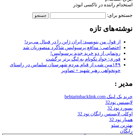
استخدام راننده در تاکسی ابوذر
جستجو برای:
نوشته‌های تازه
از قول من بنویسید: ایران ژاپن را در فینال می‌برد!
اختصاصی: مدافع پرسپولیس شاگرد منصوریان شد
رونمایی از دو خرید جدید پرسپولیس!
فوری: جواد نکونام به لیگ برتر برگشت
۱۴۹مین شب از قیام مردم شهرستان سلماس در راستای
خونخواهی رهبر شهید + تصاویر
مدیر :
خرید بک لینک behtarinbacklink.com
لایسنس نود32
پسورد نود 32
اوکلی لایسنس رایگان نود 32
همیار نود 32
بهترین سئو
رایگان