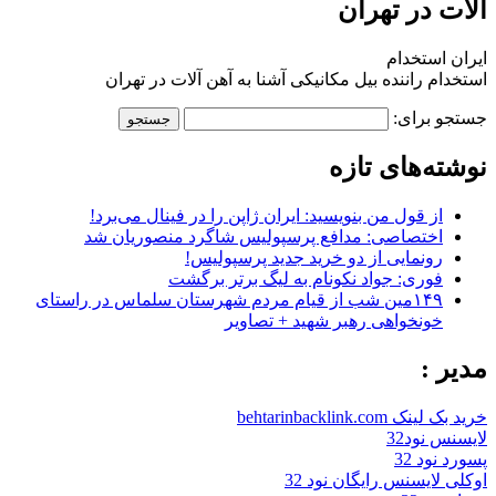
آلات در تهران
ایران استخدام
استخدام راننده بیل مکانیکی آشنا به آهن آلات در تهران
جستجو برای:
نوشته‌های تازه
از قول من بنویسید: ایران ژاپن را در فینال می‌برد!
اختصاصی: مدافع پرسپولیس شاگرد منصوریان شد
رونمایی از دو خرید جدید پرسپولیس!
فوری: جواد نکونام به لیگ برتر برگشت
۱۴۹مین شب از قیام مردم شهرستان سلماس در راستای
خونخواهی رهبر شهید + تصاویر
مدیر :
خرید بک لینک behtarinbacklink.com
لایسنس نود32
پسورد نود 32
اوکلی لایسنس رایگان نود 32