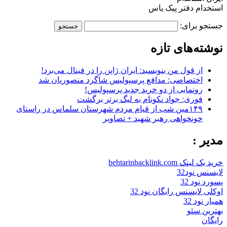
استخدام دفتر پیک یاس
جستجو برای:
نوشته‌های تازه
از قول من بنویسید: ایران ژاپن را در فینال می‌برد!
اختصاصی: مدافع پرسپولیس شاگرد منصوریان شد
رونمایی از دو خرید جدید پرسپولیس!
فوری: جواد نکونام به لیگ برتر برگشت
۱۴۹مین شب از قیام مردم شهرستان سلماس در راستای
خونخواهی رهبر شهید + تصاویر
مدیر :
خرید بک لینک behtarinbacklink.com
لایسنس نود32
پسورد نود 32
اوکلی لایسنس رایگان نود 32
همیار نود 32
بهترین سئو
رایگان