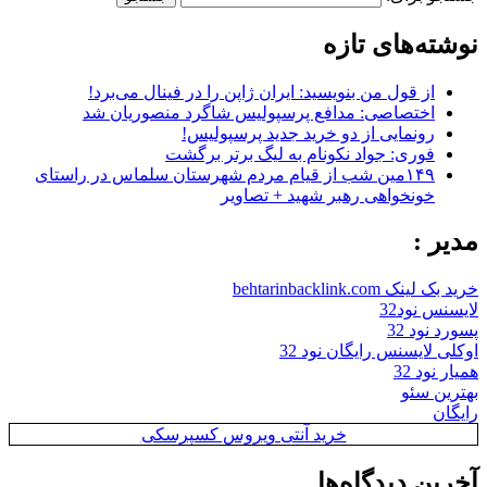
نوشته‌های تازه
از قول من بنویسید: ایران ژاپن را در فینال می‌برد!
اختصاصی: مدافع پرسپولیس شاگرد منصوریان شد
رونمایی از دو خرید جدید پرسپولیس!
فوری: جواد نکونام به لیگ برتر برگشت
۱۴۹مین شب از قیام مردم شهرستان سلماس در راستای
خونخواهی رهبر شهید + تصاویر
مدیر :
خرید بک لینک behtarinbacklink.com
لایسنس نود32
پسورد نود 32
اوکلی لایسنس رایگان نود 32
همیار نود 32
بهترین سئو
رایگان
خرید آنتی ویروس کسپرسکی
آخرین دیدگاه‌ها