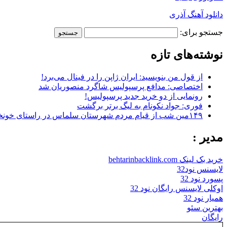
دانلود آهنگ آذری
جستجو برای:
نوشته‌های تازه
از قول من بنویسید: ایران ژاپن را در فینال می‌برد!
اختصاصی: مدافع پرسپولیس شاگرد منصوریان شد
رونمایی از دو خرید جدید پرسپولیس!
فوری: جواد نکونام به لیگ برتر برگشت
۱۴۹مین شب از قیام مردم شهرستان سلماس در راستای خونخواهی رهبر شهید + تصاویر
مدیر :
خرید بک لینک behtarinbacklink.com
لایسنس نود32
پسورد نود 32
اوکلی لایسنس رایگان نود 32
همیار نود 32
بهترین سئو
رایگان