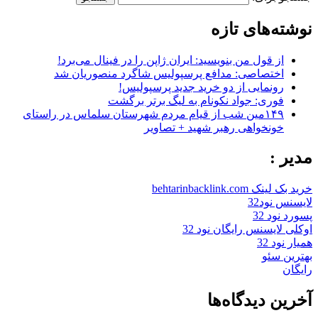
نوشته‌های تازه
از قول من بنویسید: ایران ژاپن را در فینال می‌برد!
اختصاصی: مدافع پرسپولیس شاگرد منصوریان شد
رونمایی از دو خرید جدید پرسپولیس!
فوری: جواد نکونام به لیگ برتر برگشت
۱۴۹مین شب از قیام مردم شهرستان سلماس در راستای
خونخواهی رهبر شهید + تصاویر
مدیر :
خرید بک لینک behtarinbacklink.com
لایسنس نود32
پسورد نود 32
اوکلی لایسنس رایگان نود 32
همیار نود 32
بهترین سئو
رایگان
آخرین دیدگاه‌ها