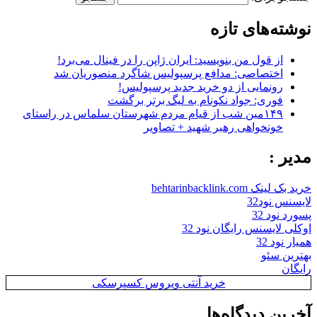
نوشته‌های تازه
از قول من بنویسید: ایران ژاپن را در فینال می‌برد!
اختصاصی: مدافع پرسپولیس شاگرد منصوریان شد
رونمایی از دو خرید جدید پرسپولیس!
فوری: جواد نکونام به لیگ برتر برگشت
۱۴۹مین شب از قیام مردم شهرستان سلماس در راستای
خونخواهی رهبر شهید + تصاویر
مدیر :
خرید بک لینک behtarinbacklink.com
لایسنس نود32
پسورد نود 32
اوکلی لایسنس رایگان نود 32
همیار نود 32
بهترین سئو
رایگان
خرید آنتی ویروس کسپرسکی
آخرین دیدگاه‌ها