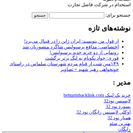
استخدام در شرکت فاضل تجارت
جستجو برای:
نوشته‌های تازه
از قول من بنویسید: ایران ژاپن را در فینال می‌برد!
اختصاصی: مدافع پرسپولیس شاگرد منصوریان شد
رونمایی از دو خرید جدید پرسپولیس!
فوری: جواد نکونام به لیگ برتر برگشت
۱۴۹مین شب از قیام مردم شهرستان سلماس در راستای
خونخواهی رهبر شهید + تصاویر
مدیر :
خرید بک لینک behtarinbacklink.com
لایسنس نود32
پسورد نود 32
اوکلی لایسنس رایگان نود 32
همیار نود 32
بهترین سئو
رایگان