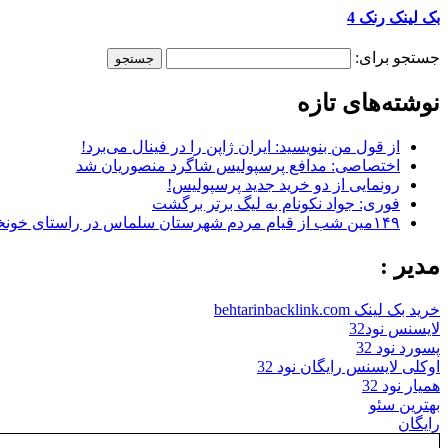
بک لینک رنک 4
جستجو برای:
نوشته‌های تازه
از قول من بنویسید: ایران ژاپن را در فینال می‌برد!
اختصاصی: مدافع پرسپولیس شاگرد منصوریان شد
رونمایی از دو خرید جدید پرسپولیس!
فوری: جواد نکونام به لیگ برتر برگشت
۱۴۹مین شب از قیام مردم شهرستان سلماس در راستای خونخواهی رهبر شهید + تصاویر
مدیر :
خرید بک لینک behtarinbacklink.com
لایسنس نود32
پسورد نود 32
اوکلی لایسنس رایگان نود 32
همیار نود 32
بهترین سئو
رایگان