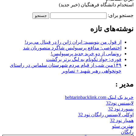
استخدام دانشگاه فرهنگیان (خبر جدید)
جستجو برای:
نوشته‌های تازه
از قول من بنویسید: ایران ژاپن را در فینال می‌برد!
اختصاصی: مدافع پرسپولیس شاگرد منصوریان شد
رونمایی از دو خرید جدید پرسپولیس!
فوری: جواد نکونام به لیگ برتر برگشت
۱۴۹مین شب از قیام مردم شهرستان سلماس در راستای
خونخواهی رهبر شهید + تصاویر
مدیر :
خرید بک لینک behtarinbacklink.com
لایسنس نود32
پسورد نود 32
اوکلی لایسنس رایگان نود 32
همیار نود 32
بهترین سئو
رایگان