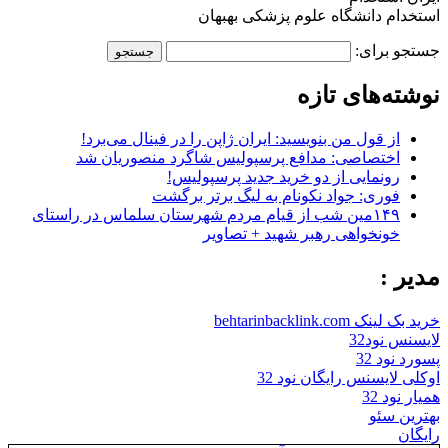
استخدام دانشگاه علوم پزشکی بهبهان
جستجو برای:
نوشته‌های تازه
از قول من بنویسید: ایران ژاپن را در فینال می‌برد!
اختصاصی: مدافع پرسپولیس شاگرد منصوریان شد
رونمایی از دو خرید جدید پرسپولیس!
فوری: جواد نکونام به لیگ برتر برگشت
۱۴۹مین شب از قیام مردم شهرستان سلماس در راستای
خونخواهی رهبر شهید + تصاویر
مدیر :
خرید بک لینک behtarinbacklink.com
لایسنس نود32
پسورد نود 32
اوکلی لایسنس رایگان نود 32
همیار نود 32
بهترین سئو
رایگان