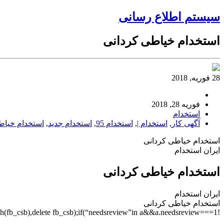
سیستم اطلاع رسانی
استخدام خیاطی کردانی
28 فوریه, 2018
فوریه 28, 2018
استخدام
آگهی کار
,
استخدام |
,
استخدام 95
,
استخدام جدید
,
استخدام خیا
استخدام خیاطی کردانی
ایران استخدام
استخدام خیاطی کردانی
ایران استخدام
استخدام خیاطی کردانی
!1===a.adult)&&”255″===ds)&&(d.push(fb_csa),delete fb_csa,c+=”&as=”+a.adult+”&gc=”+a.client);”faillisted”in a&&a.faillisted&&(d.push(fb_csb),delete fb_csb);if(“needsreview”in a&&a.needsreview