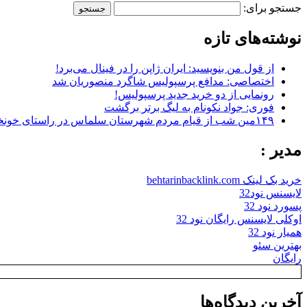
جستجو برای:
نوشته‌های تازه
از قول من بنویسید: ایران ژاپن را در فینال می‌برد!
اختصاصی: مدافع پرسپولیس شاگرد منصوریان شد
رونمایی از دو خرید جدید پرسپولیس!
فوری: جواد نکونام به لیگ برتر برگشت
۱۴۹مین شب از قیام مردم شهرستان سلماس در راستای خونخواهی رهبر شهید + تصاویر
مدیر :
خرید بک لینک behtarinbacklink.com
لایسنس نود32
پسورد نود 32
اوکلی لایسنس رایگان نود 32
همیار نود 32
بهترین سئو
رایگان
آخرین دیدگاه‌ها