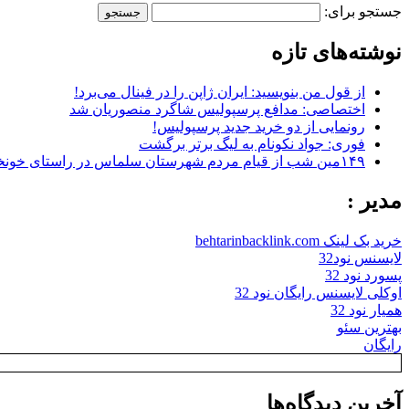
جستجو برای:
نوشته‌های تازه
از قول من بنویسید: ایران ژاپن را در فینال می‌برد!
اختصاصی: مدافع پرسپولیس شاگرد منصوریان شد
رونمایی از دو خرید جدید پرسپولیس!
فوری: جواد نکونام به لیگ برتر برگشت
۱۴۹مین شب از قیام مردم شهرستان سلماس در راستای خونخواهی رهبر شهید + تصاویر
مدیر :
خرید بک لینک behtarinbacklink.com
لایسنس نود32
پسورد نود 32
اوکلی لایسنس رایگان نود 32
همیار نود 32
بهترین سئو
رایگان
آخرین دیدگاه‌ها