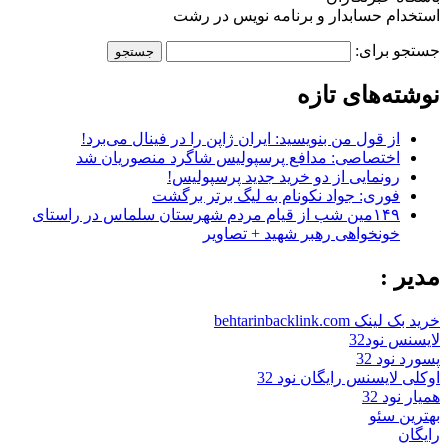
استخدام حسابدار و برنامه نویس در رشت
جستجو برای:
نوشته‌های تازه
از قول من بنویسید: ایران ژاپن را در فینال می‌برد!
اختصاصی: مدافع پرسپولیس شاگرد منصوریان شد
رونمایی از دو خرید جدید پرسپولیس!
فوری: جواد نکونام به لیگ برتر برگشت
۱۴۹مین شب از قیام مردم شهرستان سلماس در راستای
خونخواهی رهبر شهید + تصاویر
مدیر :
خرید بک لینک behtarinbacklink.com
لایسنس نود32
پسورد نود 32
اوکلی لایسنس رایگان نود 32
همیار نود 32
بهترین سئو
رایگان