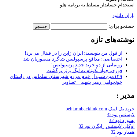
استخدام حسابدار مسلط به برنامه هلو
باران دانلود
جستجو برای:
نوشته‌های تازه
از قول من بنویسید: ایران ژاپن را در فینال می‌برد!
اختصاصی: مدافع پرسپولیس شاگرد منصوریان شد
رونمایی از دو خرید جدید پرسپولیس!
فوری: جواد نکونام به لیگ برتر برگشت
۱۴۹مین شب از قیام مردم شهرستان سلماس در راستای
خونخواهی رهبر شهید + تصاویر
مدیر :
خرید بک لینک behtarinbacklink.com
لایسنس نود32
پسورد نود 32
اوکلی لایسنس رایگان نود 32
همیار نود 32