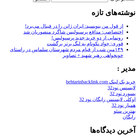
نوشته‌های تازه
از قول من بنویسید: ایران ژاپن را در فینال می‌برد!
اختصاصی: مدافع پرسپولیس شاگرد منصوریان شد
رونمایی از دو خرید جدید پرسپولیس!
فوری: جواد نکونام به لیگ برتر برگشت
۱۴۹مین شب از قیام مردم شهرستان سلماس در راستای
خونخواهی رهبر شهید + تصاویر
مدیر :
خرید بک لینک behtarinbacklink.com
لایسنس نود32
پسورد نود 32
اوکلی لایسنس رایگان نود 32
همیار نود 32
بهترین سئو
رایگان
آخرین دیدگاه‌ها