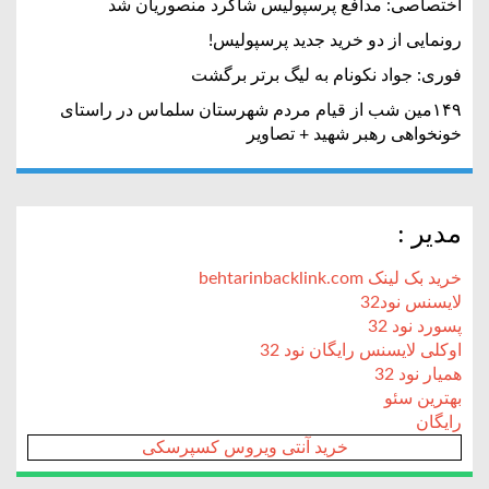
اختصاصی: مدافع پرسپولیس شاگرد منصوریان شد
رونمایی از دو خرید جدید پرسپولیس!
فوری: جواد نکونام به لیگ برتر برگشت
۱۴۹مین شب از قیام مردم شهرستان سلماس در راستای
خونخواهی رهبر شهید + تصاویر
مدیر :
خرید بک لینک behtarinbacklink.com
لایسنس نود32
پسورد نود 32
اوکلی لایسنس رایگان نود 32
همیار نود 32
بهترین سئو
رایگان
خرید آنتی ویروس کسپرسکی