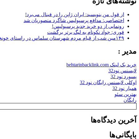
نوشته‌های تازه
از قول من بنویسید: ایران ژاپن را در فینال می‌برد!
اختصاصی: مدافع پرسپولیس شاگرد منصوریان شد
رونمایی از دو خرید جدید پرسپولیس!
فوری: جواد نکونام به لیگ برتر برگشت
۱۴۹مین شب از قیام مردم شهرستان سلماس در راستای خونخواهی رهبر شهید + تصاویر
مدیر :
خرید بک لینک behtarinbacklink.com
لایسنس نود32
پسورد نود 32
اوکلی لایسنس رایگان نود 32
همیار نود 32
بهترین سئو
رایگان
آخرین دیدگاه‌ها
بایگانی‌ها