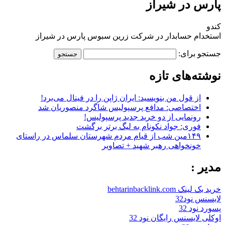
پارس در شیراز
کندو
استخدام حسابدار در شرکت زرین سبوس پارس در شیراز
جستجو برای:
نوشته‌های تازه
از قول من بنویسید: ایران ژاپن را در فینال می‌برد!
اختصاصی: مدافع پرسپولیس شاگرد منصوریان شد
رونمایی از دو خرید جدید پرسپولیس!
فوری: جواد نکونام به لیگ برتر برگشت
۱۴۹مین شب از قیام مردم شهرستان سلماس در راستای
خونخواهی رهبر شهید + تصاویر
مدیر :
خرید بک لینک behtarinbacklink.com
لایسنس نود32
پسورد نود 32
اوکلی لایسنس رایگان نود 32