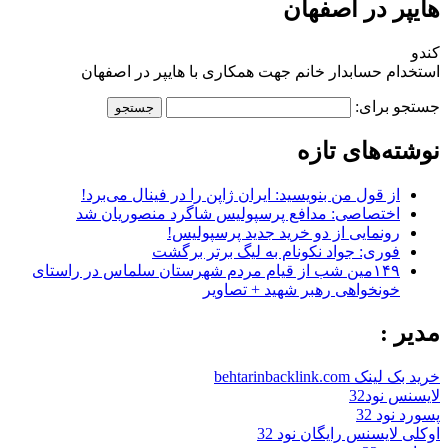
هایپر در اصفهان
کندو
استخدام حسابدار خانم جهت همکاری با هایپر در اصفهان
جستجو برای:
نوشته‌های تازه
از قول من بنویسید: ایران ژاپن را در فینال می‌برد!
اختصاصی: مدافع پرسپولیس شاگرد منصوریان شد
رونمایی از دو خرید جدید پرسپولیس!
فوری: جواد نکونام به لیگ برتر برگشت
۱۴۹مین شب از قیام مردم شهرستان سلماس در راستای
خونخواهی رهبر شهید + تصاویر
مدیر :
خرید بک لینک behtarinbacklink.com
لایسنس نود32
پسورد نود 32
اوکلی لایسنس رایگان نود 32