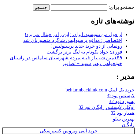
جستجو برای:
نوشته‌های تازه
از قول من بنویسید: ایران ژاپن را در فینال می‌برد!
اختصاصی: مدافع پرسپولیس شاگرد منصوریان شد
رونمایی از دو خرید جدید پرسپولیس!
فوری: جواد نکونام به لیگ برتر برگشت
۱۴۹مین شب از قیام مردم شهرستان سلماس در راستای
خونخواهی رهبر شهید + تصاویر
مدیر :
خرید بک لینک behtarinbacklink.com
لایسنس نود32
پسورد نود 32
اوکلی لایسنس رایگان نود 32
همیار نود 32
بهترین سئو
رایگان
خرید آنتی ویروس کسپرسکی